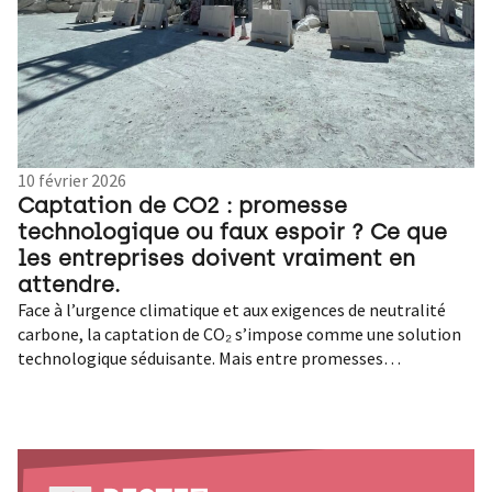
10 février 2026
Captation de CO2 : promesse
technologique ou faux espoir ? Ce que
les entreprises doivent vraiment en
attendre.
Face à l’urgence climatique et aux exigences de neutralité carbone, la captation de CO₂ s’impose comme une solution technologique séduisante. Mais entre promesses industrielles, limites techniques et risques de greenwashing, cette stratégie ne peut être qu’un levier d’appoint. Pour les entreprises, l’enjeu est clair : savoir où, quand et comment l’intégrer dans une trajectoire climat crédible. Et s’il était possible d’effacer nos émissions de dioxyde de carbone comme on clique sur une corbeille numérique ? La technologie peut-elle nous permettre de freiner le dérèglement climatique ? Face à l’urgence climatique et l’accélération des réglementations carbone, le captage de CO₂ fait désormais partie des stratégies climatiques de nombreuses entreprises. De l’aciérie aux start-ups de la tech verte, les regards se tournent vers cette technologie censée « aspirer » le CO₂ de l’air ou le piéger à la sortie des cheminées industrielles. Cependant, derrière les promesses d’une neutralité carbone facilitée, les limites techniques, économiques et écologiques sont bien réelles. Coûteuse, énergivore et encore marginale à l’échelle mondiale, la captation de CO₂ ne peut ni remplacer les efforts de sobriété, ni servir de prétexte à l’inaction. Alors, faut-il y croire ? Quelle place cette stratégie peut-elle occuper dans une stratégie climat d’entreprise ? Entre fantasme technologique et levier complémentaire, zoom sur la captation de dioxyde de carbone. Afin de remplir son objectif de neutralité carbone d’ici 2050, l’Union européenne s’est engagée à réduire de 55 % ses émissions de gaz à effet de serre d’ici 2030. Cela implique une décarbonation profonde de l’industrie. Selon le ministère de la Transition écologique, ce secteur représente 21 % des émissions mondiales. Et pour décarboner l’industrie, l’une des solutions serait de retirer du CO₂ de notre atmosphère. Parmi les innovations technologiques : le CCUS (Le Carbon Capture, Utilization and Storage). Un ensemble de technologies qui visent à capter les émissions de dioxyde de carbone pour les valoriser ou les séquestrer durablement et ainsi éviter qu’elles ne soient relâchées dans l’atmosphère. Pourquoi la captation de CO₂ séduit-elle ? Dans la course à la neutralité carbone, la captation de dioxyde de carbone est en train de devenir le nouvel eldorado des industriels. Prometteuse sur le papier, cette technologie est séduisante : continuer à produire, et émettre du CO₂, tout en retirant le carbone de l’atmosphère ou en le piégeant à la source. Un compromis intéressant pour des secteurs où la décarbonation pure reste complexe, voire physiquement impossible, comme ceux du ciment ou de l’acier. C’est justement ce que propose la start-up Revcoo, installée à Venissieux, près de Lyon. L’entreprise française a développé une innovation technologique capable de capter le dioxyde de carbone à la sortie des cheminées industrielles. « Avec notre technologie Carbon Cloud, on vient chercher le CO₂ directement dans les fumées des industriels, car il y est bien plus concentré. Cela se fait par cryogénie, on vient aspirer la fumée, on la sèche puis on entre au cœur de notre technologie : on gèle le CO2 pour le séparer des autres gaz. Une fois capté, le dioxyde de carbone est directement transporté vers des solutions de stockage ou bien acheminé vers des structures qui ont besoin de CO₂ pour réduire leurs émissions fossiles, comme les matériaux de construction ou les domaines de l’aviation », explique Hugo Lucas, fondateur de Revcoo. Un système qui s’adapte aux émissions incompressibles. La technologie CarbonCloud est aujourd’hui en phase pilote sur un site de production de chaux dans les Hauts-de-France. Elle permet de capter deux tonnes de CO₂ par jour. D’ici 2030, le CarbonCloud permettra de capter 100 000 tonnes de CO₂ par jour et par équipement. « On aimerait atteindre un million de tonnes de CO₂ par an », indique l’ingénieur, tout en ayant conscience qu’il s’agit d’une solution transitoire pour certaines entreprises. « Aujourd’hui, il n’y a pas beaucoup de solutions à part la carbon capture, en attendant qu’il y ait de vraies solutions qui arrivent sur le marché (telles que l’hydrogène ou l’électrification) pour pouvoir décarboner une bonne fois pour toute. Je le redis : il y a deux types de carbon capture. Le captage de CO₂, qui est essentiel pour décarboner les industries ciment, chaux et verrerie, et pour les autres, il s’agit d’un gain de temps pour remplir les objectifs de l’Union européenne, en attendant de vraies solutions », expose Hugo Lucas. Ces technologies suscitent donc l’intérêt à mesure que la pression réglementaire s’intensifie. Avec le pacte vert européen et l’élargissement du marché carbone aux secteurs du transport et des bâtiments, les entreprises doivent désormais revoir leurs modèles en profondeur. Sans parler de la directive CSRD. Entrée en vigueur en 2024, elle oblige les grandes entreprises à intégrer au sein d’une section distincte de leur rapport de gestion des informations en matière de durabilité incluant les émissions indirectes de dioxyde de carbone (Scope 3). Cela pousse donc les entreprises à chercher des solutions de compensation. Ainsi, la captation de CO₂ coche plusieurs cases : atteindre les objectifs sans forcément changer aux processus existants, améliorer les bilans climat publiés, et, dans certains cas, générer des crédits carbone revendables sur les marchés volontaires. Résultat : les investissements affluent. En 2023, les financements privés dans les technologies de captation de carbone ont franchi la barre des 11 milliards de dollars dans le monde, d’après le cabinet Bloomberg NEF. De grands groupes, tels que Microsoft, TotalEnergies ou encore Arcelor Mittal, se positionnent, entre partenariats industriels et construction de hubs de captation. Microsoft, par exemple, a signé un contrat de 10 ans avec Climeworks pour retirer 10 000 tonnes de CO₂ de l’atmosphère, une première à cette échelle. Pour beaucoup d’entreprises, en misant sur la captation, c’est surtout gagner du temps : repousser des transformations structurelles coûteuses, tout en affichant des trajectoires carbone vertueuses. Cette logique peut séduire sur le court terme mais a des limites. Des limites technologiques, écologiques et financières En pratique, la captation de dioxyde de carbone paraît bien moins magique qu’elle n’en a l’air. Les performances réelles du captage du CO₂ sont encore limitées. La captation à la source (post-combustion, oxycombustion, etc) est la méthode la plus avancée. Elle peut atteindre des taux de captation de 80 à 95 % selon les technologies. Cependant, elle reste coûteuse et énergivore. Capturer, comprimer, transporter, puis stocker du CO₂ nécessite d’importantes quantités d’énergie. Pour certaines technologies, la consommation représente jusqu’à 25 % de la production d’électricité de l’installation émettrice, d’après le Massachusetts Institute of Technology (MIT). Selon l’Agence internationale de l’énergie (AIE), moins de 0,1 % des émissions mondiales sont actuellement captées. « De nombreuses technologies sont en cours de développement, mais on ne connaît pas encore l’efficacité finale. La quantité d’énergie requise pour capter le CO₂ est très importante, notamment la quantité d’énergie électrique. On assiste au même moment à l’électrification d’autres secteurs (les transports par exemple), cela va donc venir impacter nos capacités de production électrique en France », s’inquiète Aurélie Brunstein, responsable industrie lourde au réseau Action Climat. La captation directe dans l’air (DAC) fait rêver par sa flexibilité : extraire le CO₂ de n’importe quelle zone, indépendamment des sources d’émission. Mais elle est encore plus gourmande en énergie. Climeworks, leader du secteur, estime aujourd’hui un coût entre 600 et 1 000 dollars par tonne de CO₂ retirée, bien au-dessus des prix actuels du marché carbone. Même si les coûts devraient baisser, ils resteront probablement hors de portée pour un usage massif à court terme. « Et cela peut peser sur les dépenses publiques », indique Aurélie Brunstein avant d’ajouter : « Dans le sixième rapport du GIEC (Groupe d’experts intergouvernemental sur l’évolution du climat), les scientifiques montrent que le captage de carbone représente un potentiel assez faible mais un coût important. Beaucoup d’industriels aimeraient y recourir mais demandent l’aide de l’État pour y accéder. C’est un choix technologique qui va retomber sur les finances publiques », alerte la spécialiste. Quant au stockage géologique, il suscite de nombreux débats. Le principe ? Injecter le CO₂ dans des formations souterraines (aquifères salins, anciens gisements de gaz, etc.) pour un enfouissement à long terme. Plusieurs projets sont en cours, notamment en Norvège avec le projet Northern Lights, soutenu par Equinor, Shell et TotalEnergies), mais les infrastructures sont encore rares, et la sécurité à très long terme suscite des inquiétudes. Que se passera-t-il en cas de fuite ? Quelle acceptabilité pour des infrastructures souterraines près des populations ? En Allemagne et au Danemark, plusieurs projets ont déjà suscité des oppositions locales. La réutilisation du dioxyde de carbone capté (CCU), elle, ne permet pas forcément un stockage durable. Reconverti en carburant ou en matériaux, le CO₂ finit souvent par être réémis. L’effet d’aubaine Mais la principale critique, exprimée notamment par le GIEC, repose sur « l’effet d’aubaine ». En laissant penser qu’il sera possible demain de « nettoyer » les émissions d’aujourd’hui, la captation peut justifier l’inaction ou le maintien de modèles polluants. Le phénomène est bien connu des économistes sous le nom de « moral hazard » : plus on compte sur une solution future, moins on agit dans le présent. La captation ne peut, pour l’instant, qu’être un outil d’appoint. En faire un pilier de stratégie climatique revient à miser sur un cheval qui n’a pas encore couru la course. « Avec ces technologies, o