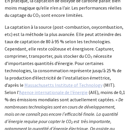
En pratique, la captation de dioxyde de carbone paraît bien
moins magique qu’elle n’en a l’air. Les performances réelles
du captage du CO₂ sont encore limitées.
La captation à la source (post-combustion, oxycombustion,
etc) est la méthode la plus avancée. Elle peut atteindre des
taux de captation de 80 à 95 % selon les technologies.
Cependant, elle reste coûteuse et énergivore. Capturer,
comprimer, transporter, puis stocker du CO₂ nécessite
d’importantes quantités d’énergie. Pour certaines
technologies, la consommation représente jusqu’à 25 % de
la production d’électricité de l’installation émettrice,
d’après le
Massachusetts Institute of Technology
(MIT).
Selon l’
Agence internationale de l’énergie
(AIE), moins de 0,1
% des émissions mondiales sont actuellement captées. «
De
nombreuses technologies sont en cours de développement,
mais on ne connaît pas encore l’efficacité finale. La quantité
d’énergie requise pour capter le CO₂ est très importante,
notamment la quantité d’énergie électrique. On assiste au