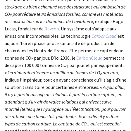
stockage ou bien acheminé vers des structures qui ont besoin de
CO₂ pour réduire leurs émissions fossiles, comme les matériaux
de construction ou les domaines de l’aviation
», explique Hugo
Lucas, fondateur de
Revcoo
. Un système qui s’adapte aux
émissions incompressibles. La technologie
CarbonCloud
est
aujourd’hui en phase pilote sur un site de production de
chaux dans les Hauts-de-France. Elle permet de capter deux
tonnes de CO₂ par jour. D’ici 2030, le
CarbonCloud
permettra
de capter 100 000 tonnes de CO₂ par jour et par équipement.
«
On aimerait atteindre un million de tonnes de CO₂ par an
»,
indique l’ingénieur, tout en ayant conscience qu’il s’agit d’une
solution transitoire pour certaines entreprises. «
Aujourd’hui,
il n’y a pas beaucoup de solutions à part la carbon capture, en
attendant qu’il y ait de vraies solutions qui arrivent sur le
marché (telles que l’hydrogène ou l’électrification) pour pouvoir
décarboner une bonne fois pour toute. Je le redis : il y a deux
types de carbon capture. Le captage de CO₂, qui est essentiel