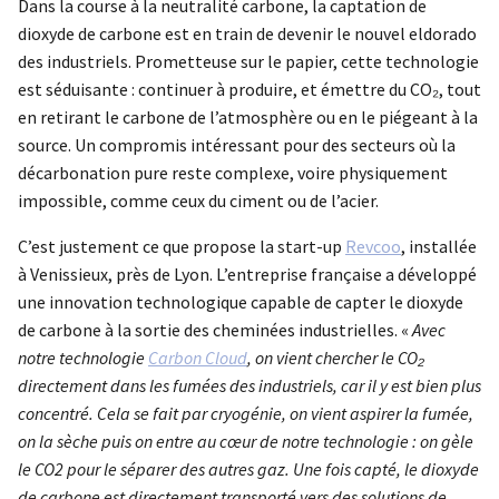
Dans la course à la neutralité carbone, la captation de
dioxyde de carbone est en train de devenir le nouvel eldorado
des industriels. Prometteuse sur le papier, cette technologie
est séduisante : continuer à produire, et émettre du CO₂, tout
en retirant le carbone de l’atmosphère ou en le piégeant à la
source. Un compromis intéressant pour des secteurs où la
décarbonation pure reste complexe, voire physiquement
impossible, comme ceux du ciment ou de l’acier.
C’est justement ce que propose la start-up
Revcoo
, installée
à Venissieux, près de Lyon. L’entreprise française a développé
une innovation technologique capable de capter le dioxyde
de carbone à la sortie des cheminées industrielles. «
Avec
notre technologie
Carbon Cloud
, on vient chercher le CO₂
directement dans les fumées des industriels, car il y est bien plus
concentré. Cela se fait par cryogénie, on vient aspirer la fumée,
on la sèche puis on entre au cœur de notre technologie : on gèle
le CO2 pour le séparer des autres gaz. Une fois capté, le dioxyde
de carbone est directement transporté vers des solutions de