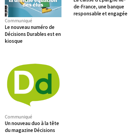
énergétiques les plus débattues du moment :
générations. Quand le climat redessine déjà
de-France, une banque
l’hydrogène. Souvent présenté comme un pilier de
l’immobilier La rubrique « Secteur à la Une »
responsable et engagée
la transition énergétique, il suscite autant
s’attaque à une question qui touche directement les
d’espoirs que d’interrogations. Entre maturité
Communiqué
territoires et les investisseurs : l’impact du
technologique, défis industriels et réalités
Le nouveau numéro de
changement climatique sur la valeur des biens
économiques, où en est réellement la filière ? Effet
Décisions Durables est en
immobiliers. Les canicules, le retrait des argiles, la
d’annonce ou véritable levier de décarbonation ?
kiosque
montée des eaux… ces phénomènes commencent
Notre enquête fait le point. Des portraits
à modifier la perception du risque et pourraient, à
inspirants Comme à chaque numéro, Décisions
terme, transformer la carte de la valeur
Durables met en lumière celles et ceux qui
immobilière en France. Des initiatives qui montrent
transforment concrètement leur secteur. Parmi les
la voie Comme à chaque numéro, Décisions
personnalités à découvrir : Leslie Tahar (La
Durables met en lumière celles et ceux qui
Plateforme du Bâtiment), Eloa Guillotin,
expérimentent déjà d’autres modèles.
fondatrice de Beyond Aero, qui travaille à
Entrepreneurs, territoires, chercheurs ou acteurs
l’avènement d’une aviation décarbonée, ou encore
associatifs : leurs initiatives illustrent des
les équipes d’Holicare, qui réinventent
transitions à l’œuvre dans de nombreux secteurs,
l’accompagnement en santé. À travers ces regards
de l’économie circulaire à l’énergie en passant par
croisés, ce nouveau numéro rappelle une conviction
l’innovation sociale. L’agriculture et le patrimoine
Communiqué
simple : dans un monde mouvant, les engagements
Un nouveau duo à la tête
A lire aussi : la question du burn-out agricole et les
qui résistent sont ceux qui s’incarnent dans des
nouvelles formes d’organisation collective qui
du magazine Décisions
actions concrètes. Abonnez-vous pour recevoir le