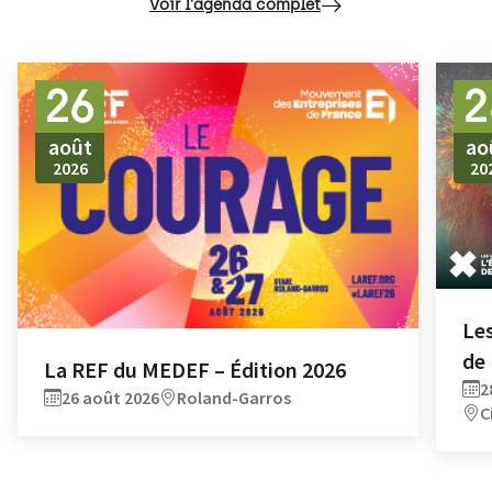
Voir l'agenda complet
26
2
août
ao
2026
20
Les
de
La REF du MEDEF – Édition 2026
2
26 août 2026
Roland-Garros
C