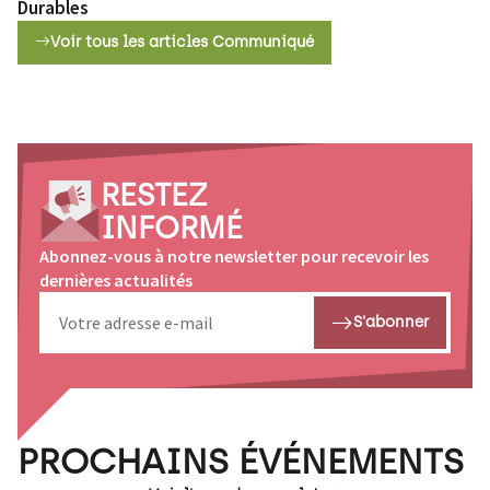
émergent pour rendre le métier plus soutenable.
Durables
dernier numéro !
Décisions Durables explore aussi le rôle du
Voir tous les articles Communiqué
patrimoine dans les processus de paix ou encore les
enjeux économiques et environnementaux liés à la
gestion de l’eau en France. Le numéro 66 est à
découvrir dès maintenant.
RESTEZ
INFORMÉ
Abonnez-vous à notre newsletter pour recevoir les
dernières actualités
S'abonner
PROCHAINS ÉVÉNEMENTS