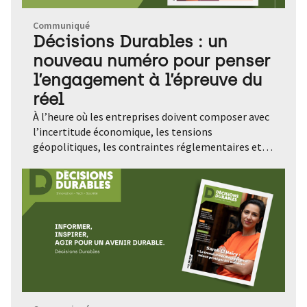
Communiqué
Décisions Durables : un
nouveau numéro pour penser
l’engagement à l’épreuve du
réel
À l’heure où les entreprises doivent composer avec
l’incertitude économique, les tensions
géopolitiques, les contraintes réglementaires et
l’urgence climatique, comment maintenir le cap de
leurs engagements ? C’est la question qui traverse
le nouveau numéro de Décisions Durables. Un
dossier consacré aux entreprises à mission Au cœur
de cette édition, un dossier consacré aux
entreprises à mission, ces organisations qui ont
choisi d’inscrire leur raison d’être et leurs objectifs
sociaux et environnementaux dans leurs statuts.
Elles sont aujourd’hui plus de 2 500 en France. Mais
au-delà de l’affichage, que change réellement cette