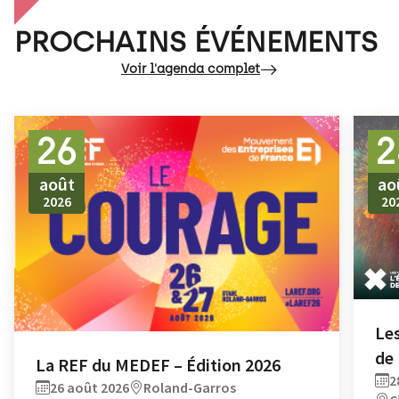
PROCHAINS ÉVÉNEMENTS
Voir l'agenda complet
26
2
août
ao
2026
20
Les
de
La REF du MEDEF – Édition 2026
2
26 août 2026
Roland-Garros