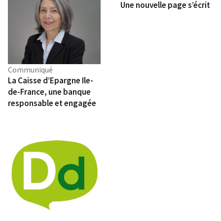
Entretien de ce nouveau numéro donne la parole à
Une nouvelle page s’écrit
stimulant, il invite les dirigeants à changer de
Sarah El Haïry, Haut-commissaire à l’Enfance. Elle
regard sur l’incertitude. Loin d’être une menace à
revient sur un enjeu encore trop peu exploré : le lien
subir, elle peut devenir un espace d’opportunités
entre transition écologique et protection des
pour celles et ceux qui acceptent d’expérimenter,
enfants. Pollution, aménagement urbain,
d’apprendre et d’avancer sans disposer de toutes
alimentation, éducation à l’environnement…
les réponses. Zoom sur l’hydrogène La rédaction
autant de domaines où la transition peut devenir
Communiqué
s’intéresse également à l’une des questions
un levier pour mieux protéger les jeunes
La Caisse d’Epargne Ile-
énergétiques les plus débattues du moment :
générations. Quand le climat redessine déjà
de-France, une banque
l’hydrogène. Souvent présenté comme un pilier de
l’immobilier La rubrique « Secteur à la Une »
responsable et engagée
la transition énergétique, il suscite autant
s’attaque à une question qui touche directement les
d’espoirs que d’interrogations. Entre maturité
territoires et les investisseurs : l’impact du
technologique, défis industriels et réalités
changement climatique sur la valeur des biens
économiques, où en est réellement la filière ? Effet
immobiliers. Les canicules, le retrait des argiles, la
d’annonce ou véritable levier de décarbonation ?
montée des eaux… ces phénomènes commencent
Notre enquête fait le point. Des portraits
à modifier la perception du risque et pourraient, à
inspirants Comme à chaque numéro, Décisions
terme, transformer la carte de la valeur
Durables met en lumière celles et ceux qui
immobilière en France. Des initiatives qui montrent
transforment concrètement leur secteur. Parmi les
la voie Comme à chaque numéro, Décisions
personnalités à découvrir : Leslie Tahar (La
Durables met en lumière celles et ceux qui
Plateforme du Bâtiment), Eloa Guillotin,
expérimentent déjà d’autres modèles.