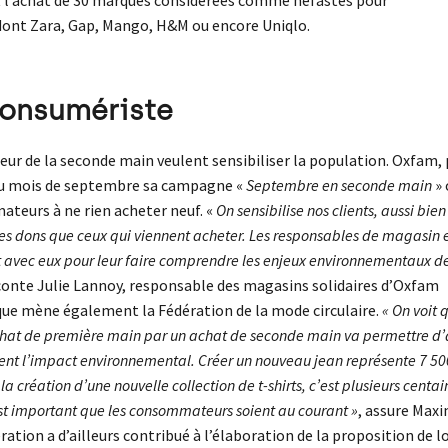
dont Zara, Gap, Mango, H&M ou encore Uniqlo.
consumériste
teur de la seconde main veulent sensibiliser la population. Oxfam, 
au mois de septembre sa campagne «
Septembre en seconde main
» 
ateurs à ne rien acheter neuf. «
On sensibilise nos clients, aussi bie
des dons que ceux qui viennent acheter. Les responsables de magasin e
 avec eux pour leur faire comprendre les enjeux environnementaux de
aconte Julie Lannoy, responsable des magasins solidaires d’Oxfam
 que mène également la Fédération de la mode circulaire.
« On voit 
chat de première main par un achat de seconde main va permettre d’
ent l’impact environnemental. Créer un nouveau jean représente 7 50
 la création d’une nouvelle collection de t-shirts, c’est plusieurs centai
est important que les consommateurs soient au courant »
, assure Max
ration a d’ailleurs contribué à l’élaboration de la proposition de lo