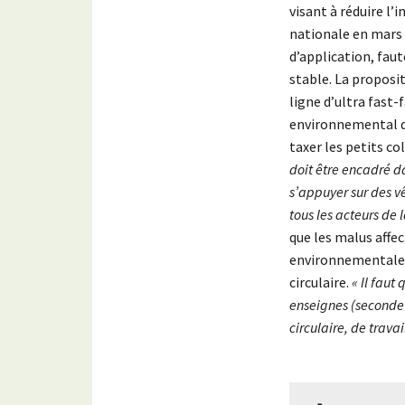
visant à réduire l
nationale en mars 2
d’application, fau
stable. La proposi
ligne d’ultra fast-
environnemental de
taxer les petits co
doit être encadré d
s’appuyer sur des v
tous les acteurs de 
que les malus affe
environnementales 
circulaire.
« Il faut
enseignes (seconde 
circulaire, de trava