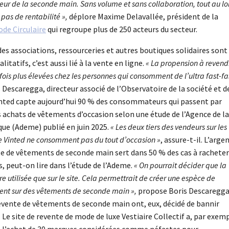
teur de la seconde main. Sans volume et sans collaboration, tout au l
 pas de rentabilité »,
déplore Maxime Delavallée, président de la
ode Circulaire
qui regroupe plus de 250 acteurs du secteur.
des associations, ressourceries et autres boutiques solidaires sont
itatifs, c’est aussi lié à la vente en ligne.
« La propension à revend
 fois plus élevées chez les personnes qui consomment de l’ultra
fast-f
Descaregga, directeur associé de l’Observatoire de la société et de
ted capte aujourd’hui 90 % des consommateurs qui passent par
s achats de vêtements d’occasion selon une étude de l’Agence de la
que (Ademe) publié en juin 2025.
« Les deux tiers des vendeurs sur les
Vinted ne consomment pas du tout d’occasion »
, assure-t-il. L’arge
te de vêtements de seconde main sert dans 50 % des cas à racheter
, peut-on lire dans l’étude de l’Ademe.
« On pourrait décider que la
e utilisée que sur le site. Cela permettrait de créer une espèce de
ment sur des vêtements de seconde main »,
propose Boris Descaregga
revente de vêtements de seconde main ont, eux, décidé de bannir
Le site de revente de mode de luxe Vestiaire Collectif a, par exemp
et l’achat de 30 marques considérées comme néfastes pour