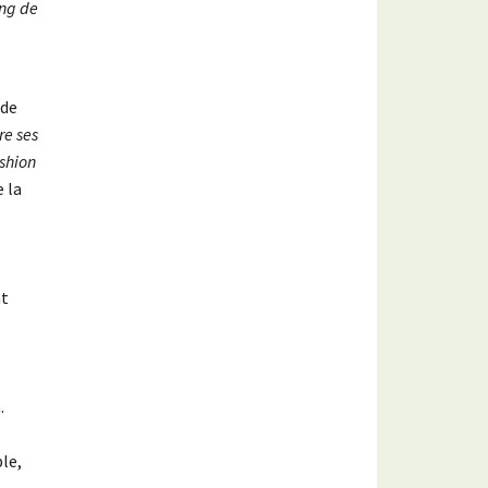
ong de
 de
re ses
ashion
 la
nt
.
le,