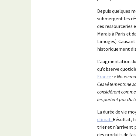
Depuis quelques mo
submergent les rése
des ressourceries e
Marais à Paris et 
Limoges). Causant
historiquement dis
L’augmentation du
qu’observe quotidi
France
:
« Nous crou
Ces vêtements ne son
considèrent comme je
les portent pas du t
La durée de vie mo
climat.
Résultat, 
trier et n’arrivent
des produits de fas