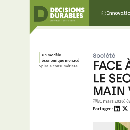
Innovati
Un modèle
Société
économique menacé
FACE 
Spirale consumériste
LE SE
MAIN 
31 mars 2026
Partager :