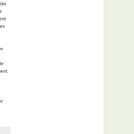
blée
e
ment
 en
e
on
de
ment
e
ie