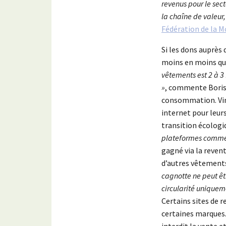
revenus pour le sec
la chaîne de valeur,
Fédération de la M
Si les dons auprès 
moins en moins qual
vêtements est 2 à 3
»
, commente Boris 
consommation. Vin
internet pour leur
transition écologi
plateformes comme 
gagné via la reven
d’autres vêtements
cagnotte ne peut êtr
circularité unique
Certains sites de 
certaines marques. 
interdit la vente 