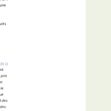
 une
uits
de la
nt
 prix
va
lie
ue
t des
 des