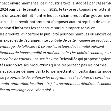
’impact environnemental de l’industrie textile. Adopté par l’Assem
024 puis par le Sénat en juin 2025, le texte est toujours en attent
te d’un accord définitif entre les deux chambres et d’un gouverne
tion de loi prévoit notamment d’imposer aux entreprises de vente
fashion d’informer les acheteurs sur leur impact social et
s produits, d’interdire la publicité pour ces marques ou encore d
lis expédiés de l’étranger.
« Le contrôle de cette manière de producti
avantage, de telle sorte à ce que les acteurs du réemploi puissent
êtements de bonne qualité et améliorer ainsi les unités économiques 
la chaîne de valeur »,
insiste Maxime Delavallée qui propose égale
ctés aux nouvelles productions qui ne respectent pas les normes
et sociales définies par la loi permettent d’investir dans la mod
 que ça permette de renforcer les programmes circulaires de certaines
main, réparation, location, etc.), les recrutements dédiés à l’économ
iller au recyclage et au réemploi. »