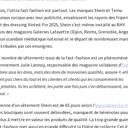
is, l’ultra fast fashion est partout. Les marques Shein et Temu
aux sociaux avec leur publicité, envahissent les rayons des friperi
t des dressing Vinted. Fin 2025, Shein s’est même installé au BHV
dans des magasins Galeries Lafayette (Dijon, Reims, Grenoble, Ange
 un scandale médiatique national et le départ de nombreuses mar
tribuées par ces enseignes.
 nombre de vêtements issus de la fast-fashion est un phénomène
ennement Julie Lannoy, responsable des magasins solidaires d’
Ox
lons sous les dons, mais des dons de mauvaises qualités,
assure-t-ell
t pas chers du tout et les clientes et clients qui les consomment les
tables. Ils les achètent, les porte une fois puis s’en débarrassent, vo
out. »
yenne d’un vêtement Shein est de 65 jours selon l’
association En 
les boutiques sont souvent débordées, manquent de bénévoles pou
 plus à mettre en valeur les produits de qualité. La trop grande qua
t-fashion met aussi en grande difficulté la filière de collecte. Cet é