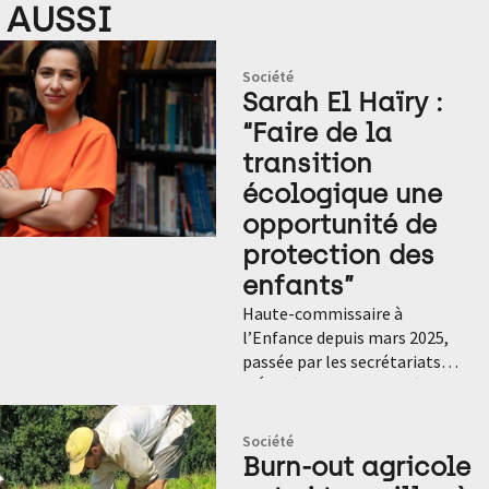
 AUSSI
Société
Sarah El Haïry :
“Faire de la
transition
écologique une
opportunité de
protection des
enfants”
Haute-commissaire à l’Enfance depuis mars 2025, passée par les secrétariats d’État à la Jeunesse et à la Biodiversité, Sarah El Haïry souhaite que les enjeux de la transition soient l’occasion d’intégrer davantage la protection de l’enfance dans les politiques publiques. Deux avancées qui, selon elle, doivent aller de pair. Entretien. Propos recueillis par Réjane d’Espirac Quelles sont les missions du Haut-commissariat à l’Enfance ? La création du Haut-commissariat à l’Enfance a été annoncée le 28 décembre 2024 en réponse à une urgence : celle de protéger les plus jeunes de la précarité, de la violence et de l’isolement. La convention internationale des droits de l’enfant, adoptée le 20 novembre 1989 par les Nations-Unies, dit qu’un enfant a le droit de jouer et de grandir en sécurité. En France aujourd’hui, un enfant sur cinq est en situation de pauvreté. Au 31 décembre 2023, plus de 220000 enfants étaient pris en charge par l’Aide sociale à l’enfance. Cette précarité affecte l’accès à l’éducation, à la santé, aux loisirs, à la culture, au logement et à la mobilité. Notre première mission est de renforcer leur protection face à toutes les violences dont ils font l’objet. Nous intervenons aussi en matière de santé, d’accueil et d’accompagnement à la parentalité. L’un de mes chantiers est de développer une véritable culture de la prévention, permettant de réduire les risques au maximum, mais aussi de changer l’orientation de nos politiques publiques, encore trop axées sur le curatif. L’enfance n’est pas pensée, pour l’instant, de manière transversale et pluridisciplinaire. On envisage l’enfant sous le prisme de la santé, ou de l’éducation, ou de la justice… Je souhaite briser ces silos, afin de remettre l’enfant au centre. Pour cela, nous organisons la concertation entre des acteurs aux logiques parfois divergentes – institutions, entreprises, associations, services sociaux… – afin de parvenir à créer des coalitions. Comment intégrez-vous dans ces missions les enjeux de la transition ? L’important à mon sens est d’inclure l’enfant dans toutes les politiques de transition. Qu’il s’agisse d’aménagement urbain, de mobilité ou d’alimentation, il faut faire des nécessaires évolutions de ces secteurs une opportunité pour protéger les enfants. La transition écologique, comme la protection de l’enfance, doivent devenir des préoccupations centrales et transversales. Ce ne sont plus des sujets annexes. Leur prise en compte doit imprégner toutes nos décisions. C’est un changement de paradigme. Les enfants sont les premiers touchés par les questions de santé environnementale. Ce sont les plus vulnérables face à la pollution de l’air et à l’exposition à certaines substances toxiques. Comme ils sont les plus exposés, il faut penser l’ensemble des projets de transition à hauteur d’enfants. Nous avons envers eux une responsabilité de protection et d’accompagnement. C’est un combat commun : pour les enjeux que nous avons à porter, j’ai autant besoin de l’élu en charge de l’urbanisme que de celui qui s’occupe de la petite enfance. Vous avez des exemples ? Prenons la pollution lumineuse, très nuisible à la biodiversité. Les projets de smart cities intègrent la mise en place de capteurs de mouvement et de luminosité, afin d’adapter l’intensité lumineuse aux besoins. À ce dispositif, il faut inclure des capteurs à hauteur d’un enfant d’un mètre vingt – qui seront également utiles pour les personnes en fauteuil roulant. Idem pour les feux tricolores, que l’on peut équiper de détecteurs identifiant la présence d’enfants, afin d’allonger la durée des feux pour leur permettre de traverser à leur rythme en toute sécurité. Je ne suis pas techno-solutionniste, mais je me dis que l’on peut profiter de certaines opportunités pour adapter la ville aux enfants. Selon une étude récente de l’Ademe, l’agence de la transition écologique, les enfants d’aujourd’hui vont à l’école tout seuls à partir de 11 ans, soit un an plus tard que la génération de leurs parents, à cause des dangers perçus. Il faut rendre la ville plus sûre. L’Irlande, par exemple, a mis en place des pistes cyclables dédiées aux plus jeunes, interdites aux vélos électriques qui filent à toute allure ! Ne pas adapter la ville à leurs besoins, c’est prendre le risque de les cantonner encore plus dans leur chambre, où le monde virtuel et donc les réseaux sociaux les maintiennent déjà beaucoup. Un espace public où les enfants ne sont pas les bienvenus, c’est une discrimination. Quel est le niveau d’éco-anxiété chez les jeunes ? Il existe plusieurs niveaux. Selon un autre rapport publié par l’Ademe en 2025, 15% des Français sont “moyennement touchés” par l’éco-anxiété et 5% “très fortement touchés”. Les jeunes sont plus éco-anxieux que leurs aînés. Si l’éco-anxiété affecte 22% des 50-64 ans et 31% des 35-49 ans, elle concerne 33% des 15-24 ans et 39% des 25-34 ans. Ces deux classes d’âge sont aussi les plus exposées en termes de santé mentale : 8 à 10% des 15-34 ans s’avèrent “très fortement éco-anxieux”. Globalement, on distingue différents profils : les éco-indifférents, les éco-détachés, les éco-soucieux, les éco-préoccupés, les éco-alarmés, les éco-effrayés et les éco-terrifiés. L’étude montre aussi que les filles sont plus éco-anxieuses que les garçons. Comment répondre à cette éco-anxiété ? D’abord, il ne faut pas hésiter à l’exprimer auprès d’un professionnel de santé et à se faire accompagner. L’éco-anxiété est admise désormais comme un fait psycho-social ; ce n’est pas une lubie. Ensuite, il faut promouvoir l’action ; chaque éco-engagement agit comme un régulateur. Notre rôle est d’aider à systématiser des occasions de faire, dès le plus jeune âge. Aujourd’hui par exemple, nous accompagnons la création de potagers dans des crèches, car nous savons que plus l’enfant est au contact de la nature, plus il prend conscience de sa relation avec elle, plus il se sent acteur, plus cela nourrit sa santé physique et mentale. En tant que ministre j’ai également pu porter la présence d’éco-délégués dans les collèges et les lycées, ainsi que les services civiques écologiques qui permettent aux 16-25 ans de s’engager pour plusieurs mois dans une mission environnementale indemnisée. Ce sont des opportunités d’action. Comment l’école s’adapte-t-elle structurellement aux enjeux de la transition ? La désimperméabilisation de certaines cours d’école a permis de réintroduire des îlots de fraîcheur. S’il s’agissait d’abord d’assurer le bien-être des enfants, en anticipation des pics de chaleur induits par le réchauffement climatique, ces initiatives ont aussi permis d’améliorer le cycle de l’eau et de réintroduire de la biodiversité à l’intérieur de territoires qui avaient été complètement bétonnés. À Barcelone, où les établissements scolaires se sont déjà beaucoup adaptés aux enjeux de la transition, ils sont en train de transformer les écoles, afin d’offrir aux enfants des lieux de socialisation, dotés d’une bonne qualité d’air. Ces projets permettent de faire converger les nécessités sociales et écologiques. Qu’en est-il de l’accès à une alimentation durable ? C’est aussi un enjeu fort, tant sur le plan social qu’écologique. Les repas en temps collectif sont une opportunité. D’abord, ils répondent à des précarités. Le déjeuner à la cantine est pour certains enfants le seul repas où ils peuvent, par exemple, manger des fruits frais et de saison. Des études montrent que la qualité des repas pris à la maison se dégradent également par l’omniprésence des écrans et la dégradation des liens familiaux : beaucoup d’enfants mangent seuls ou devant un écran. C’est délétère. Sur le plan écologique, la mise en œuvre des lois Égalim et l’obligation d’introduire des produits biologiques et locaux dans les cantines permettent d’améliorer la qualité nutritionnelle des repas. Nous sommes en train d’organiser une action avec des chefs étoilés dans les écoles, dans un objectif d’apprentissage des produits et des bons réflexes alimentaires. Quelle est la place de l’éducation à l’environnement dans les programmes scolaires ? À mon sens, il ne faut plus en faire un thème séparé. L’éducation à l’environnement, c’est l’éducation à l’avenir. Cela devrait davantage apparaître en filigrane dans tous les apprentissages. Adapter les pédagogies, prendre acte des transitions, comprendre les trajectoires en termes de climat, de pression sur la biodiversité et d’accès aux ressources, donner les moyens de devenir des acteurs de l’adaptation : dès la maternelle, on peut sensibiliser les enfants à la préservation de l’eau, au tri, à la saisonnalité… Il faut leur faire côtoyer et aimer la nature dès le plus jeune âge, même s’ils vivent dans des environnements urbains, par exemple par des visites très régulières en forêt ou dans des fermes pédagogiques. Ces actions ne doivent plus être des expérimentations isolées. Elles doivent se généraliser. La virtualité omniprésente dans la vie des enfants et des adolescents ne nuit-elle pas à leur intérêt pour ce qui les entoure ? La place des écrans est un sujet important, face auquel nous ne pouvons pas laisser les parents seuls. La vitesse avec laquelle l’intelligence artificielle s’intègre dans nos vies est très rapide et très brutale. 70% des parents se disent dépassés. Il faut les aider à estimer la place que prend ce monde virtuel dans le quotidien de leurs enfants, à identifier ses conséquences sur leur santé mentale et somatique, et à s’en ressaisir. Il convient par exemple d’expliquer ce qu’est une bulle algorithmique et de souligner ses biais, pour développer l’esprit critique. Un autre enjeu est de travailler avec les grands opérateurs numériques et les associations pour assurer la protection des jeunes dans ces espaces. Qu’ils ne tombent pas sur un contenu pornographique au détour d’une plateforme de jeu, par exemple. On estime que la majorité des collégiens et des lycéens ont déjà été exposés à des images pornographiques sans le désirer. D’ores et déjà, nous avons obtenu légal
Société
Burn-out agricole