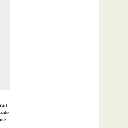
rait
étude
acé