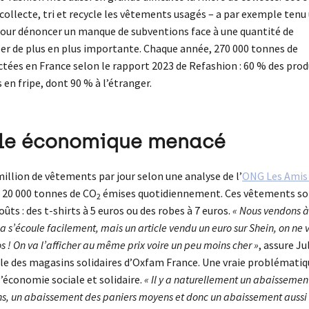
 collecte, tri et recycle les vêtements usagés – a par exemple tenu
 pour dénoncer un manque de subventions face à une quantité de
er de plus en plus importante. Chaque année, 270 000 tonnes de
ectées en France selon le rapport 2023 de Refashion : 60 % des prod
 en fripe, dont 90 % à l’étranger.
le économique menacé
million de vêtements par jour selon une analyse de l’
ONG Les Amis 
 à 20 000 tonnes de CO
émises quotidiennement. Ces vêtements so
2
oûts : des t-shirts à 5 euros ou des robes à 7 euros.
« Nous vendons à
a s’écoule facilement, mais un article vendu un euro sur Shein, on ne 
s ! On va l’afficher au même prix voire un peu moins cher »
, assure Ju
e des magasins solidaires d’Oxfam France. Une vraie problématiq
l’économie sociale et solidaire.
« Il y a naturellement un abaissemen
ns, un abaissement des paniers moyens et donc un abaissement aussi