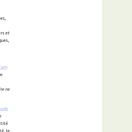
es,
rs et
ques,
fam
e.
ire ne
mode
r
ntité
té, le