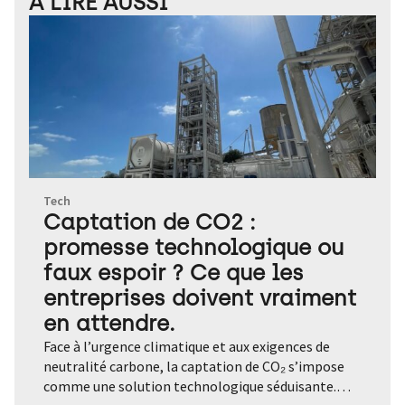
À LIRE AUSSI
Tech
Captation de CO2 :
promesse technologique ou
faux espoir ? Ce que les
entreprises doivent vraiment
en attendre.
Face à l’urgence climatique et aux exigences de neutralité carbone, la captation de CO₂ s’impose comme une solution technologique séduisante. Mais entre promesses industrielles, limites techniques et risques de greenwashing, cette stratégie ne peut être qu’un levier d’appoint. Pour les entreprises, l’enjeu est clair : savoir où, quand et comment l’intégrer dans une trajectoire climat crédible. Et s’il était possible d’effacer nos émissions de dioxyde de carbone comme on clique sur une corbeille numérique ? La technologie peut-elle nous permettre de freiner le dérèglement climatique ? Face à l’urgence climatique et l’accélération des réglementations carbone, le captage de CO₂ fait désormais partie des stratégies climatiques de nombreuses entreprises. De l’aciérie aux start-ups de la tech verte, les regards se tournent vers cette technologie censée « aspirer » le CO₂ de l’air ou le piéger à la sortie des cheminées industrielles. Cependant, derrière les promesses d’une neutralité carbone facilitée, les limites techniques, économiques et écologiques sont bien réelles. Coûteuse, énergivore et encore marginale à l’échelle mondiale, la captation de CO₂ ne peut ni remplacer les efforts de sobriété, ni servir de prétexte à l’inaction. Alors, faut-il y croire ? Quelle place cette stratégie peut-elle occuper dans une stratégie climat d’entreprise ? Entre fantasme technologique et levier complémentaire, zoom sur la captation de dioxyde de carbone. Afin de remplir son objectif de neutralité carbone d’ici 2050, l’Union européenne s’est engagée à réduire de 55 % ses émissions de gaz à effet de serre d’ici 2030. Cela implique une décarbonation profonde de l’industrie. Selon le ministère de la Transition écologique, ce secteur représente 21 % des émissions mondiales. Et pour décarboner l’industrie, l’une des solutions serait de retirer du CO₂ de notre atmosphère. Parmi les innovations technologiques : le CCUS (Le Carbon Capture, Utilization and Storage). Un ensemble de technologies qui visent à capter les émissions de dioxyde de carbone pour les valoriser ou les séquestrer durablement et ainsi éviter qu’elles ne soient relâchées dans l’atmosphère. Pourquoi la captation de CO₂ séduit-elle ? Dans la course à la neutralité carbone, la captation de dioxyde de carbone est en train de devenir le nouvel eldorado des industriels. Prometteuse sur le papier, cette technologie est séduisante : continuer à produire, et émettre du CO₂, tout en retirant le carbone de l’atmosphère ou en le piégeant à la source. Un compromis intéressant pour des secteurs où la décarbonation pure reste complexe, voire physiquement impossible, comme ceux du ciment ou de l’acier. C’est justement ce que propose la start-up Revcoo, installée à Venissieux, près de Lyon. L’entreprise française a développé une innovation technologique capable de capter le dioxyde de carbone à la sortie des cheminées industrielles. « Avec notre technologie Carbon Cloud, on vient chercher le CO₂ directement dans les fumées des industriels, car il y est bien plus concentré. Cela se fait par cryogénie, on vient aspirer la fumée, on la sèche puis on entre au cœur de notre technologie : on gèle le CO2 pour le séparer des autres gaz. Une fois capté, le dioxyde de carbone est directement transporté vers des solutions de stockage ou bien acheminé vers des structures qui ont besoin de CO₂ pour réduire leurs émissions fossiles, comme les matériaux de construction ou les domaines de l’aviation », explique Hugo Lucas, fondateur de Revcoo. Un système qui s’adapte aux émissions incompressibles. La technologie CarbonCloud est aujourd’hui en phase pilote sur un site de production de chaux dans les Hauts-de-France. Elle permet de capter deux tonnes de CO₂ par jour. D’ici 2030, le CarbonCloud permettra de capter 100 000 tonnes de CO₂ par jour et par équipement. « On aimerait atteindre un million de tonnes de CO₂ par an », indique l’ingénieur, tout en ayant conscience qu’il s’agit d’une solution transitoire pour certaines entreprises. « Aujourd’hui, il n’y a pas beaucoup de solutions à part la carbon capture, en attendant qu’il y ait de vraies solutions qui arrivent sur le marché (telles que l’hydrogène ou l’électrification) pour pouvoir décarboner une bonne fois pour toute. Je le redis : il y a deux types de carbon capture. Le captage de CO₂, qui est essentiel pour décarboner les industries ciment, chaux et verrerie, et pour les autres, il s’agit d’un gain de temps pour remplir les objectifs de l’Union européenne, en attendant de vraies solutions », expose Hugo Lucas. Ces technologies suscitent donc l’intérêt à mesure que la pression réglementaire s’intensifie. Avec le pacte vert européen et l’élargissement du marché carbone aux secteurs du transport et des bâtiments, les entreprises doivent désormais revoir leurs modèles en profondeur. Sans parler de la directive CSRD. Entrée en vigueur en 2024, elle oblige les grandes entreprises à intégrer au sein d’une section distincte de leur rapport de gestion des informations en matière de durabilité incluant les émissions indirectes de dioxyde de carbone (Scope 3). Cela pousse donc les entreprises à chercher des solutions de compensation. Ainsi, la captation de CO₂ coche plusieurs cases : atteindre les objectifs sans forcément changer aux processus existants, améliorer les bilans climat publiés, et, dans certains cas, générer des crédits carbone revendables sur les marchés volontaires. Résultat : les investissements affluent. En 2023, les financements privés dans les technologies de captation de carbone ont franchi la barre des 11 milliards de dollars dans le monde, d’après le cabinet Bloomberg NEF. De grands groupes, tels que Microsoft, TotalEnergies ou encore Arcelor Mittal, se positionnent, entre partenariats industriels et construction de hubs de captation. Microsoft, par exemple, a signé un contrat de 10 ans avec Climeworks pour retirer 10 000 tonnes de CO₂ de l’atmosphère, une première à cette échelle. Pour beaucoup d’entreprises, en misant sur la captation, c’est surtout gagner du temps : repousser des transformations structurelles coûteuses, tout en affichant des trajectoires carbone vertueuses. Cette logique peut séduire sur le court terme mais a des limites. Des limites technologiques, écologiques et financières En pratique, la captation de dioxyde de carbone paraît bien moins magique qu’elle n’en a l’air. Les performances réelles du captage du CO₂ sont encore limitées. La captation à la source (post-combustion, oxycombustion, etc) est la méthode la plus avancée. Elle peut atteindre des taux de captation de 80 à 95 % selon les technologies. Cependant, elle reste coûteuse et énergivore. Capturer, comprimer, transporter, puis stocker du CO₂ nécessite d’importantes quantités d’énergie. Pour certaines technologies, la consommation représente jusqu’à 25 % de la production d’électricité de l’installation émettrice, d’après le Massachusetts Institute of Technology (MIT). Selon l’Agence internationale de l’énergie (AIE), moins de 0,1 % des émissions mondiales sont actuellement captées. « De nombreuses technologies sont en cours de développement, mais on ne connaît pas encore l’efficacité finale. La quantité d’énergie requise pour capter le CO₂ est très importante, notamment la quantité d’énergie électrique. On assiste au même moment à l’électrification d’autres secteurs (les transports par exemple), cela va donc venir impacter nos capacités de production électrique en France », s’inquiète Aurélie Brunstein, responsable industrie lourde au réseau Action Climat. La captation directe dans l’air (DAC) fait rêver par sa flexibilité : extraire le CO₂ de n’importe quelle zone, indépendamment des sources d’émission. Mais elle est encore plus gourmande en énergie. Climeworks, leader du secteur, estime aujourd’hui un coût entre 600 et 1 000 dollars par tonne de CO₂ retirée, bien au-dessus des prix actuels du marché carbone. Même si les coûts devraient baisser, ils resteront probablement hors de portée pour un usage massif à court terme. « Et cela peut peser sur les dépenses publiques », indique Aurélie Brunstein avant d’ajouter : « Dans le sixième rapport du GIEC (Groupe d’experts intergouvernemental sur l’évolution du climat), les scientifiques montrent que le captage de carbone représente un potentiel assez faible mais un coût important. Beaucoup d’industriels aimeraient y recourir mais demandent l’aide de l’État pour y accéder. C’est un choix technologique qui va retomber sur les finances publiques », alerte la spécialiste. Quant au stockage géologique, il suscite de nombreux débats. Le principe ? Injecter le CO₂ dans des formations souterraines (aquifères salins, anciens gisements de gaz, etc.) pour un enfouissement à long terme. Plusieurs projets sont en cours, notamment en Norvège avec le projet Northern Lights, soutenu par Equinor, Shell et TotalEnergies), mais les infrastructures sont encore rares, et la sécurité à très long terme suscite des inquiétudes. Que se passera-t-il en cas de fuite ? Quelle acceptabilité pour des infrastructures souterraines près des populations ? En Allemagne et au Danemark, plusieurs projets ont déjà suscité des oppositions locales. La réutilisation du dioxyde de carbone capté (CCU), elle, ne permet pas forcément un stockage durable. Reconverti en carburant ou en matériaux, le CO₂ finit souvent par être réémis. L’effet d’aubaine Mais la principale critique, exprimée notamment par le GIEC, repose sur « l’effet d’aubaine ». En laissant penser qu’il sera possible demain de « nettoyer » les émissions d’aujourd’hui, la captation peut justifier l’inaction ou le maintien de modèles polluants. Le phénomène est bien connu des économistes sous le nom de « moral hazard » : plus on compte sur une solution future, moins on agit dans le présent. La captation ne peut, pour l’instant, qu’être un outil d’appoint. En faire un pilier de stratégie climatique revient à miser sur un cheval qui n’a pas encore couru la course. « Avec ces technologies, o