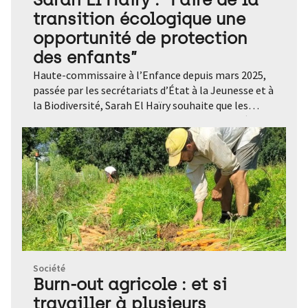
transition écologique une
opportunité de protection
des enfants”
Haute-commissaire à l’Enfance depuis mars 2025, passée par les secrétariats d’État à la Jeunesse et à la Biodiversité, Sarah El Haïry souhaite que les enjeux de la transition soient l’occasion d’intégrer davantage la protection de l’enfance dans les politiques publiques. Deux avancées qui, selon elle, doivent aller de pair. Entretien. Propos recueillis par Réjane d’Espirac Quelles sont les missions du Haut-commissariat à l’Enfance ? La création du Haut-commissariat à l’Enfance a été annoncée le 28 décembre 2024 en réponse à une urgence : celle de protéger les plus jeunes de la précarité, de la violence et de l’isolement. La convention internationale des droits de l’enfant, adoptée le 20 novembre 1989 par les Nations-Unies, dit qu’un enfant a le droit de jouer et de grandir en sécurité. En France aujourd’hui, un enfant sur cinq est en situation de pauvreté. Au 31 décembre 2023, plus de 220000 enfants étaient pris en charge par l’Aide sociale à l’enfance. Cette précarité affecte l’accès à l’éducation, à la santé, aux loisirs, à la culture, au logement et à la mobilité. Notre première mission est de renforcer leur protection face à toutes les violences dont ils font l’objet. Nous intervenons aussi en matière de santé, d’accueil et d’accompagnement à la parentalité. L’un de mes chantiers est de développer une véritable culture de la prévention, permettant de réduire les risques au maximum, mais aussi de changer l’orientation de nos politiques publiques, encore trop axées sur le curatif. L’enfance n’est pas pensée, pour l’instant, de manière transversale et pluridisciplinaire. On envisage l’enfant sous le prisme de la santé, ou de l’éducation, ou de la justice… Je souhaite briser ces silos, afin de remettre l’enfant au centre. Pour cela, nous organisons la concertation entre des acteurs aux logiques parfois divergentes – institutions, entreprises, associations, services sociaux… – afin de parvenir à créer des coalitions. Comment intégrez-vous dans ces missions les enjeux de la transition ? L’important à mon sens est d’inclure l’enfant dans toutes les politiques de transition. Qu’il s’agisse d’aménagement urbain, de mobilité ou d’alimentation, il faut faire des nécessaires évolutions de ces secteurs une opportunité pour protéger les enfants. La transition écologique, comme la protection de l’enfance, doivent devenir des préoccupations centrales et transversales. Ce ne sont plus des sujets annexes. Leur prise en compte doit imprégner toutes nos décisions. C’est un changement de paradigme. Les enfants sont les premiers touchés par les questions de santé environnementale. Ce sont les plus vulnérables face à la pollution de l’air et à l’exposition à certaines substances toxiques. Comme ils sont les plus exposés, il faut penser l’ensemble des projets de transition à hauteur d’enfants. Nous avons envers eux une responsabilité de protection et d’accompagnement. C’est un combat commun : pour les enjeux que nous avons à porter, j’ai autant besoin de l’élu en charge de l’urbanisme que de celui qui s’occupe de la petite enfance. Vous avez des exemples ? Prenons la pollution lumineuse, très nuisible à la biodiversité. Les projets de smart cities intègrent la mise en place de capteurs de mouvement et de luminosité, afin d’adapter l’intensité lumineuse aux besoins. À ce dispositif, il faut inclure des capteurs à hauteur d’un enfant d’un mètre vingt – qui seront également utiles pour les personnes en fauteuil roulant. Idem pour les feux tricolores, que l’on peut équiper de détecteurs identifiant la présence d’enfants, afin d’allonger la durée des feux pour leur permettre de traverser à leur rythme en toute sécurité. Je ne suis pas techno-solutionniste, mais je me dis que l’on peut profiter de certaines opportunités pour adapter la ville aux enfants. Selon une étude récente de l’Ademe, l’agence de la transition écologique, les enfants d’aujourd’hui vont à l’école tout seuls à partir de 11 ans, soit un an plus tard que la génération de leurs parents, à cause des dangers perçus. Il faut rendre la ville plus sûre. L’Irlande, par exemple, a mis en place des pistes cyclables dédiées aux plus jeunes, interdites aux vélos électriques qui filent à toute allure ! Ne pas adapter la ville à leurs besoins, c’est prendre le risque de les cantonner encore plus dans leur chambre, où le monde virtuel et donc les réseaux sociaux les maintiennent déjà beaucoup. Un espace public où les enfants ne sont pas les bienvenus, c’est une discrimination. Quel est le niveau d’éco-anxiété chez les jeunes ? Il existe plusieurs niveaux. Selon un autre rapport publié par l’Ademe en 2025, 15% des Français sont “moyennement touchés” par l’éco-anxiété et 5% “très fortement touchés”. Les jeunes sont plus éco-anxieux que leurs aînés. Si l’éco-anxiété affecte 22% des 50-64 ans et 31% des 35-49 ans, elle concerne 33% des 15-24 ans et 39% des 25-34 ans. Ces deux classes d’âge sont aussi les plus exposées en termes de santé mentale : 8 à 10% des 15-34 ans s’avèrent “très fortement éco-anxieux”. Globalement, on distingue différents profils : les éco-indifférents, les éco-détachés, les éco-soucieux, les éco-préoccupés, les éco-alarmés, les éco-effrayés et les éco-terrifiés. L’étude montre aussi que les filles sont plus éco-anxieuses que les garçons. Comment répondre à cette éco-anxiété ? D’abord, il ne faut pas hésiter à l’exprimer auprès d’un professionnel de santé et à se faire accompagner. L’éco-anxiété est admise désormais comme un fait psycho-social ; ce n’est pas une lubie. Ensuite, il faut promouvoir l’action ; chaque éco-engagement agit comme un régulateur. Notre rôle est d’aider à systématiser des occasions de faire, dès le plus jeune âge. Aujourd’hui par exemple, nous accompagnons la création de potagers dans des crèches, car nous savons que plus l’enfant est au contact de la nature, plus il prend conscience de sa relation avec elle, plus il se sent acteur, plus cela nourrit sa santé physique et mentale. En tant que ministre j’ai également pu porter la présence d’éco-délégués dans les collèges et les lycées, ainsi que les services civiques écologiques qui permettent aux 16-25 ans de s’engager pour plusieurs mois dans une mission environnementale indemnisée. Ce sont des opportunités d’action. Comment l’école s’adapte-t-elle structurellement aux enjeux de la transition ? La désimperméabilisation de certaines cours d’école a permis de réintroduire des îlots de fraîcheur. S’il s’agissait d’abord d’assurer le bien-être des enfants, en anticipation des pics de chaleur induits par le réchauffement climatique, ces initiatives ont aussi permis d’améliorer le cycle de l’eau et de réintroduire de la biodiversité à l’intérieur de territoires qui avaient été complètement bétonnés. À Barcelone, où les établissements scolaires se sont déjà beaucoup adaptés aux enjeux de la transition, ils sont en train de transformer les écoles, afin d’offrir aux enfants des lieux de socialisation, dotés d’une bonne qualité d’air. Ces projets permettent de faire converger les nécessités sociales et écologiques. Qu’en est-il de l’accès à une alimentation durable ? C’est aussi un enjeu fort, tant sur le plan social qu’écologique. Les repas en temps collectif sont une opportunité. D’abord, ils répondent à des précarités. Le déjeuner à la cantine est pour certains enfants le seul repas où ils peuvent, par exemple, manger des fruits frais et de saison. Des études montrent que la qualité des repas pris à la maison se dégradent également par l’omniprésence des écrans et la dégradation des liens familiaux : beaucoup d’enfants mangent seuls ou devant un écran. C’est délétère. Sur le plan écologique, la mise en œuvre des lois Égalim et l’obligation d’introduire des produits biologiques et locaux dans les cantines permettent d’améliorer la qualité nutritionnelle des repas. Nous sommes en train d’organiser une action avec des chefs étoilés dans les écoles, dans un objectif d’apprentissage des produits et des bons réflexes alimentaires. Quelle est la place de l’éducation à l’environnement dans les programmes scolaires ? À mon sens, il ne faut plus en faire un thème séparé. L’éducation à l’environnement, c’est l’éducation à l’avenir. Cela devrait davantage apparaître en filigrane dans tous les apprentissages. Adapter les pédagogies, prendre acte des transitions, comprendre les trajectoires en termes de climat, de pression sur la biodiversité et d’accès aux ressources, donner les moyens de devenir des acteurs de l’adaptation : dès la maternelle, on peut sensibiliser les enfants à la préservation de l’eau, au tri, à la saisonnalité… Il faut leur faire côtoyer et aimer la nature dès le plus jeune âge, même s’ils vivent dans des environnements urbains, par exemple par des visites très régulières en forêt ou dans des fermes pédagogiques. Ces actions ne doivent plus être des expérimentations isolées. Elles doivent se généraliser. La virtualité omniprésente dans la vie des enfants et des adolescents ne nuit-elle pas à leur intérêt pour ce qui les entoure ? La place des écrans est un sujet important, face auquel nous ne pouvons pas laisser les parents seuls. La vitesse avec laquelle l’intelligence artificielle s’intègre dans nos vies est très rapide et très brutale. 70% des parents se disent dépassés. Il faut les aider à estimer la place que prend ce monde virtuel dans le quotidien de leurs enfants, à identifier ses conséquences sur leur santé mentale et somatique, et à s’en ressaisir. Il convient par exemple d’expliquer ce qu’est une bulle algorithmique et de souligner ses biais, pour développer l’esprit critique. Un autre enjeu est de travailler avec les grands opérateurs numériques et les associations pour assurer la protection des jeunes dans ces espaces. Qu’ils ne tombent pas sur un contenu pornographique au détour d’une plateforme de jeu, par exemple. On estime que la majorité des collégiens et des lycéens ont déjà été exposés à des images pornographiques sans le désirer. D’ores et déjà, nous avons obtenu légal
Société
Burn-out agricole : et si
travailler à plusieurs