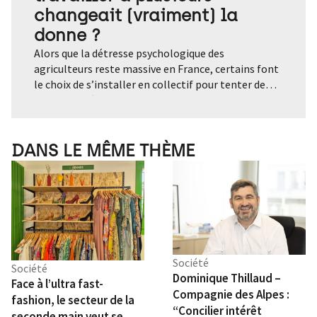
changeait (vraiment) la
donne ?
Alors que la détresse psychologique des agriculteurs reste massive en France, certains font le choix de s’installer en collectif pour tenter de rendre le métier soutenable. Mutualisation du travail, partage de la charge mentale et des coûts financiers, remplaçabilité : ces fermes à plusieurs promettent de rompre avec l’isolement et l’épuisement. Témoignages et analyses. Le lundi matin, dans cette ferme maraîchère biologique située sur la commune de Curis-au-Mont-d’Or, au Nord de la métropole lyonnaise, personne ne travaille. Pas de récolte, pas de tracteur à l’aube. « C’est non-négociable », sourit Thibault Herreman, 36 ans, l’un des trois associés du GAEC (Groupement agricole d’exploitation en commun) Le Boule d’Or, installé en bord de Saône. Ici, les semaines dépassent rarement les quarante heures, les congés sont planifiés, les week-end tournants, et l’été, quand la chaleur devient trop lourde, le travail se concentre le matin. Une organisation qui leur tient à cœur, dans un monde agricole où l’épuisement est devenu la norme. En France, un agriculteur se suicide tous les jours, selon la Mutualité sociale agricole (MSA). Les exploitants agricoles présentent un risque de suicide supérieur de 20% à celui du reste de la population active. Isolement, surcharge de travail, pression économique, aléas climatiques, injonctions administratives : la détresse psychologique agricole est désormais documentée, mais les réponses structurelles restent limitées. « Travailler 70 heures par semaine, ne pas prendre de vacances pendant des années, être seul face aux décisions, c’est malheureusement le quotidien d’un grand nombre d’agriculteurs », observe Maëla Naël, agricultrice au sein de la Ferme des Folaisons, ferme collective dans le Morbihan. Après avoir quitté son emploi en Ile-de-France, elle s’est engagée dans un projet collectif et a écrit un guide pratique consacré à ces formes d’organisations, nourri de nombreux échanges avec des agriculteurs et agricultrices partout en France. Selon elle, le burn-out agricole n’est pas une succession de drames individuels, mais le symptôme d’un système. « L’agriculture s’est énormément individualisée. Les fermes ont grossi, les agriculteurs ont moins de voisins, moins d’entraide informelle. On demande à une ou deux personnes de porter seules une charge de travail, de décisions et de risques considérables », relate-t-elle. Les chiffres abondent dans ce sens. D’après la MSA, près d’un exploitant sur trois présente des signes de détresse psychologique. Un chiffre très certainement sous-estimé. La confusion entre vie professionnelle et vie personnelle est fréquente, notamment en élevage, où les astreintes sont quotidiennes. « Quand on est seul, il n’y a pas de sas pour décompresser », résume Maëla Naël. La précarité économique est l’une des causes de ce mal-être. En 2020, selon les chiffres de l’INSEE, 17,7% des exploitants agricoles vivaient sous le seuil de pauvreté, contre 14,4% pour l’ensemble de la population. Les maraîchers, les éleveurs ovins et caprins ainsi que les éleveurs de bovins font partie des filières les plus fragiles. « La pression économique, la peur de ne pas rembourser un emprunt, reposent sur très peu d’épaules » ajoute Maëla Naël. Le collectif, entre nécessité et désir de rupture C’est précisément pour ne pas affronter cette réalité seuls que Thibault Herreman et ses deux associés, Félix (34 ans) et Joseph (29 ans), ont choisi de s’installer ensemble. « Aucun de nous n’envisageait une installation en solo. Ce n’était pas le projet, ni humainement, ni en termes de charge de travail », raconte Thibault. Depuis le 1er janvier 2021, ils exploitent 7 hectares de maraîchage biologique, dont deux cultivés, avec vente directe à la ferme et sur les marchés. A l’année, trois associés, un salarié en CDI et deux saisonniers. « S’installer à plusieurs, c’est une manière de rendre le métier soutenable à long terme », assure l’agriculteur. Un constat partagé par Céline Riolo, codirectrice de la coopérative Les Fermes Partagées, créée fin 2021 par et pour des fermes collectives. « Les fermes collectives étaient sur-sollicitées par des porteurs de projet qui voulaient s’installer à plusieurs, sans avoir les outils pour le faire. Il y avait un vrai besoin de formation, d’accompagnement et de mise en réseau », explique-t-elle. Pour elle, le phénomène dépasse largement l’effet de mode. « Quand j’interviens dans les écoles d’ingénieurs agronomes, une très grande majorité d’étudiants se projettent aujourd’hui dans ces installations collectives. Ils ne veulent pas reproduire le modèle de leurs parents. Il y a une rupture assumée avec les schémas traditionnels », fait savoir Céline Riolo. Travailler à plusieurs : un quotidien transformé Au GAEC Le Boule d’Or, chaque début de semaine commence par une réunion. Les tâches sont listées, réparties selon les affinités et la charge de travail : production, administratif, travaux annexes, réparations, marchés. « On travaille très rarement de manière isolée. Même pour des tâches répétitives comme le désherbage, on est ensemble. Ça change énormément l’ambiance », explique Thibault. Les jours de récolte – le mercredi et le vendredi – mobilisent toute l’équipe. Tomates, aubergines, choux, poireaux, melons ou patates douces sont lavés, préparés et conditionnés collectivement. « Être à plusieurs, ça permet aussi de s’amuser. La convivialité fait partie du travail. D’ailleurs, c’est un de nos critères essentiels lorsqu’on recrute : la bonne entente dans l’équipe », confie Thibault Herreman. Surtout, le collectif rend possible ce qui reste rare en agriculture : le repos. « De novembre à début mars, on ne travaille ni le lundi, ni le vendredi après-midi. On a six semaines de vacances par an, avec un système de roulement pour les marchés le week-end ». Dans ce GAEC, les semaines dépassent rarement 40 heures. « On s’organise pour avoir des temps de travail hebdomadaires raisonnables. Si on a de la trésorerie, on préfère embaucher plutôt que s’épuiser. Seuls, ce serait impossible », soutient l’agriculteur. Pour Maëla Naël, cette capacité à se remplacer est absolument centrale. « On peut partir sans que tout s’effondre. Psychologiquement, c’est énorme », assure la spécialiste des fermes collectives. Cette capacité à lever le pied constitue une rupture majeure avec la norme agricole. Dans de nombreuses exploitations individuelles, l’idée même de s’arrêter quelques jours reste impensable, faute de solution de remplacement ou par crainte de pertes économiques. Le collectif introduit une forme de sécurité psychologique. Une charge mentale partagée mais déplacée Pour autant, le collectif n’est pas une solution magique. « Le travail reste difficile. Mais il y a moins de sentiment de solitude », nuance Céline Riolo. « Être plusieurs permet de ne pas être seul face aux décisions d’investissement, aux aléas climatiques, aux accidents de la vie. Si quelqu’un se casse une jambe, la ferme peut continuer, et cela ne met pas en péril l’ensemble de l’exploitation. Si la récolte d’une activité est mauvaise, on peut se rabattre sur d’autres ateliers ». Cette solidarité a cependant un revers. « Décider ensemble combien d’heures on travaille, comment on se rémunère, si on investit ou non, etc, ce sont des sujets lourds, générateurs de tension », souligne Maëla Naël qui a échangé avec bon nombre d’agriculteurs et d’agricultrices installés en collectif. Dans les fermes dites « communes », où recettes et charges sont mutualisées, les enjeux sont encore plus élevés : bénéfices et risques sont partagés. Au GAEC Le Boule d’Or, les associés ont anticipé ces difficultés. « S’associer, c’est un peu comme se mettre en couple », sourit Thibault. Résultat : deux réunions de médiation par an avec un tiers, et un accompagnement professionnel pour mieux comprendre les tempéraments de chacun, prévenir les conflits et apprendre à connaître leurs forces et leurs faiblesses. « On discute de sujets, cela nous permet de dénouer des tensions, d’exprimer des choses pas facile à exprimer dans le courant de nos semaines. Et puis, on se remet en question. Par exemple, on a appris que ce n’est pas parce que l’autre a une autre manière de fonctionner que c’est moins bien », résume Thibault Herreman. Cet accompagnement, c’est aussi le cœur de métier de Céline Riolo. « Les collectifs qui durent sont presque toujours accompagnés sur le volet humain, pour apprendre à communiquer, se confier. On n’est pas formés à coopérer, dans un système qui valorise historiquement la compétition. Investir dans l’humain est souvent vu comme secondaire, alors que c’est ce qui fait tenir une ferme collective sur la durée », souligne la codirectrice des Fermes Partagées. La question de la gouvernance apparaît ici centrale. Tous les collectifs ne fonctionnent pas de la même manière : certains reposent sur une forte horizontalité, d’autres sur une répartition plus marquée des rôles. « Il n’existe pas de modèle idéal », insiste Céline Riolo. « Ce qui compte, c’est que les règles soient explicites et discutées régulièrement. » Sans ce cadre, les conflits latents peuvent s’installer et fragiliser l’ensemble du projet. Un rempart contre le burn-out, mais pas une réponse systémique Le collectif agit surtout comme un amortisseur. Il permet de repérer et d’anticiper les signaux faibles de l’épuisement, de partager la santé mentale, de rendre le travail plus soutenable. Mais il ne règle pas tout. « Le collectif ne supprime pas les causes structurelles du mal-être agricole : prix bas, endettement, normes, aléas climatiques », rappelle Céline Riolo. « C’est une solution parmi d’autres. Notre intention n’est pas que toutes les fermes deviennent collectives, mais de reconnaître que ce mouvement existe et de l’accompagner. Surtout que tout le monde n’est pas fait pour travailler en collectif ». Sans parler des freins institutionnels qui restent nombreux. Banques, dispositifs, d’aides, politiques d’installation : les modèles collectifs sont
DANS LE MÊME THÈME
Société
Société
Dominique Thillaud –
Face à l’ultra fast-
Compagnie des Alpes :
fashion, le secteur de la
“Concilier intérêt
seconde main veut se