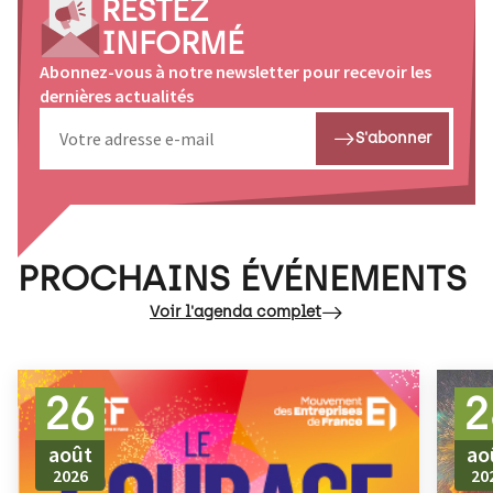
RESTEZ
INFORMÉ
Abonnez-vous à notre newsletter pour recevoir les
dernières actualités
S'abonner
PROCHAINS ÉVÉNEMENTS
Voir l'agenda complet
26
2
août
ao
2026
20