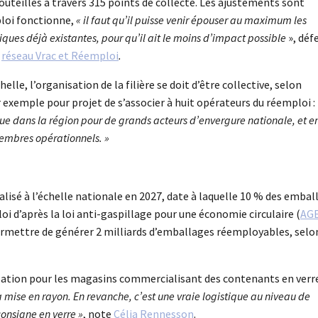
uteilles à travers 315 points de collecte. Les ajustements sont
loi fonctionne,
« il faut qu’il puisse venir épouser au maximum les
iques déjà existantes, pour qu’il ait le moins d’impact possible
», déf
u
réseau Vrac et Réemploi
.
le, l’organisation de la filière se doit d’être collective, selon
r exemple pour projet de s’associer à huit opérateurs du réemploi :
nique dans la région pour de grands acteurs d’envergure nationale, et e
membres opérationnels. »
alisé à l’échelle nationale en 2027, date à laquelle 10 % des embal
oi d’après la loi anti-gaspillage pour une économie circulaire (
AG
 permettre de générer 2 milliards d’emballages réemployables, selo
sation pour les magasins commercialisant des contenants en verr
la mise en rayon. En revanche, c’est une vraie logistique au niveau de
onsigne en verre »
, note
Célia Rennesson
.