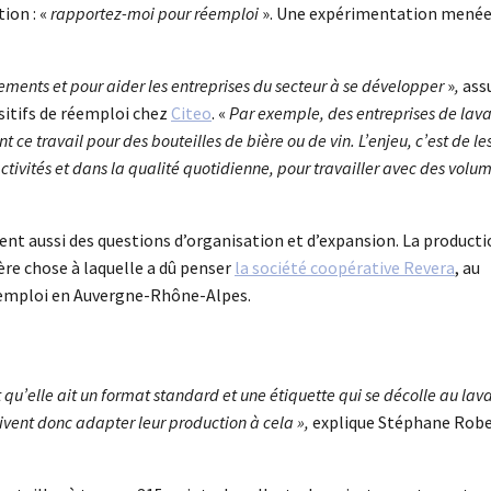
tion : «
rapportez-moi pour réemploi
». Une expérimentation menée
nts et pour aider les entreprises du secteur à se développer
»
,
ass
ositifs de réemploi chez
Citeo
. «
Par exemple, des entreprises de lav
t ce travail pour des bouteilles de bière ou de vin. L’enjeu, c’est de le
activités et dans la qualité quotidienne, pour travailler avec des volu
ent aussi des questions d’organisation et d’expansion. La producti
ère chose à laquelle a dû penser
la société coopérative Revera
, au
réemploi en Auvergne-Rhône-Alpes.
t qu’elle ait un format standard et une étiquette qui se décolle au lav
oivent donc adapter leur production à cela »,
explique Stéphane Robe