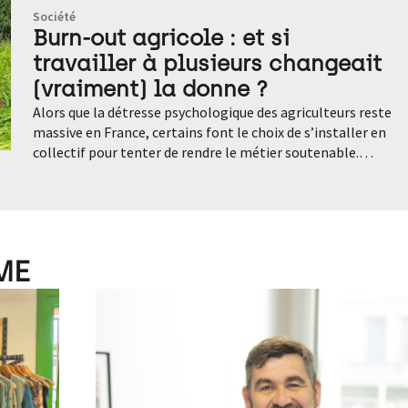
Société
Burn-out agricole : et si
travailler à plusieurs changeait
(vraiment) la donne ?
Alors que la détresse psychologique des agriculteurs reste massive en France, certains font le choix de s’installer en collectif pour tenter de rendre le métier soutenable. Mutualisation du travail, partage de la charge mentale et des coûts financiers, remplaçabilité : ces fermes à plusieurs promettent de rompre avec l’isolement et l’épuisement. Témoignages et analyses. Le lundi matin, dans cette ferme maraîchère biologique située sur la commune de Curis-au-Mont-d’Or, au Nord de la métropole lyonnaise, personne ne travaille. Pas de récolte, pas de tracteur à l’aube. « C’est non-négociable », sourit Thibault Herreman, 36 ans, l’un des trois associés du GAEC (Groupement agricole d’exploitation en commun) Le Boule d’Or, installé en bord de Saône. Ici, les semaines dépassent rarement les quarante heures, les congés sont planifiés, les week-end tournants, et l’été, quand la chaleur devient trop lourde, le travail se concentre le matin. Une organisation qui leur tient à cœur, dans un monde agricole où l’épuisement est devenu la norme. En France, un agriculteur se suicide tous les jours, selon la Mutualité sociale agricole (MSA). Les exploitants agricoles présentent un risque de suicide supérieur de 20% à celui du reste de la population active. Isolement, surcharge de travail, pression économique, aléas climatiques, injonctions administratives : la détresse psychologique agricole est désormais documentée, mais les réponses structurelles restent limitées. « Travailler 70 heures par semaine, ne pas prendre de vacances pendant des années, être seul face aux décisions, c’est malheureusement le quotidien d’un grand nombre d’agriculteurs », observe Maëla Naël, agricultrice au sein de la Ferme des Folaisons, ferme collective dans le Morbihan. Après avoir quitté son emploi en Ile-de-France, elle s’est engagée dans un projet collectif et a écrit un guide pratique consacré à ces formes d’organisations, nourri de nombreux échanges avec des agriculteurs et agricultrices partout en France. Selon elle, le burn-out agricole n’est pas une succession de drames individuels, mais le symptôme d’un système. « L’agriculture s’est énormément individualisée. Les fermes ont grossi, les agriculteurs ont moins de voisins, moins d’entraide informelle. On demande à une ou deux personnes de porter seules une charge de travail, de décisions et de risques considérables », relate-t-elle. Les chiffres abondent dans ce sens. D’après la MSA, près d’un exploitant sur trois présente des signes de détresse psychologique. Un chiffre très certainement sous-estimé. La confusion entre vie professionnelle et vie personnelle est fréquente, notamment en élevage, où les astreintes sont quotidiennes. « Quand on est seul, il n’y a pas de sas pour décompresser », résume Maëla Naël. La précarité économique est l’une des causes de ce mal-être. En 2020, selon les chiffres de l’INSEE, 17,7% des exploitants agricoles vivaient sous le seuil de pauvreté, contre 14,4% pour l’ensemble de la population. Les maraîchers, les éleveurs ovins et caprins ainsi que les éleveurs de bovins font partie des filières les plus fragiles. « La pression économique, la peur de ne pas rembourser un emprunt, reposent sur très peu d’épaules » ajoute Maëla Naël. Le collectif, entre nécessité et désir de rupture C’est précisément pour ne pas affronter cette réalité seuls que Thibault Herreman et ses deux associés, Félix (34 ans) et Joseph (29 ans), ont choisi de s’installer ensemble. « Aucun de nous n’envisageait une installation en solo. Ce n’était pas le projet, ni humainement, ni en termes de charge de travail », raconte Thibault. Depuis le 1er janvier 2021, ils exploitent 7 hectares de maraîchage biologique, dont deux cultivés, avec vente directe à la ferme et sur les marchés. A l’année, trois associés, un salarié en CDI et deux saisonniers. « S’installer à plusieurs, c’est une manière de rendre le métier soutenable à long terme », assure l’agriculteur. Un constat partagé par Céline Riolo, codirectrice de la coopérative Les Fermes Partagées, créée fin 2021 par et pour des fermes collectives. « Les fermes collectives étaient sur-sollicitées par des porteurs de projet qui voulaient s’installer à plusieurs, sans avoir les outils pour le faire. Il y avait un vrai besoin de formation, d’accompagnement et de mise en réseau », explique-t-elle. Pour elle, le phénomène dépasse largement l’effet de mode. « Quand j’interviens dans les écoles d’ingénieurs agronomes, une très grande majorité d’étudiants se projettent aujourd’hui dans ces installations collectives. Ils ne veulent pas reproduire le modèle de leurs parents. Il y a une rupture assumée avec les schémas traditionnels », fait savoir Céline Riolo. Travailler à plusieurs : un quotidien transformé Au GAEC Le Boule d’Or, chaque début de semaine commence par une réunion. Les tâches sont listées, réparties selon les affinités et la charge de travail : production, administratif, travaux annexes, réparations, marchés. « On travaille très rarement de manière isolée. Même pour des tâches répétitives comme le désherbage, on est ensemble. Ça change énormément l’ambiance », explique Thibault. Les jours de récolte – le mercredi et le vendredi – mobilisent toute l’équipe. Tomates, aubergines, choux, poireaux, melons ou patates douces sont lavés, préparés et conditionnés collectivement. « Être à plusieurs, ça permet aussi de s’amuser. La convivialité fait partie du travail. D’ailleurs, c’est un de nos critères essentiels lorsqu’on recrute : la bonne entente dans l’équipe », confie Thibault Herreman. Surtout, le collectif rend possible ce qui reste rare en agriculture : le repos. « De novembre à début mars, on ne travaille ni le lundi, ni le vendredi après-midi. On a six semaines de vacances par an, avec un système de roulement pour les marchés le week-end ». Dans ce GAEC, les semaines dépassent rarement 40 heures. « On s’organise pour avoir des temps de travail hebdomadaires raisonnables. Si on a de la trésorerie, on préfère embaucher plutôt que s’épuiser. Seuls, ce serait impossible », soutient l’agriculteur. Pour Maëla Naël, cette capacité à se remplacer est absolument centrale. « On peut partir sans que tout s’effondre. Psychologiquement, c’est énorme », assure la spécialiste des fermes collectives. Cette capacité à lever le pied constitue une rupture majeure avec la norme agricole. Dans de nombreuses exploitations individuelles, l’idée même de s’arrêter quelques jours reste impensable, faute de solution de remplacement ou par crainte de pertes économiques. Le collectif introduit une forme de sécurité psychologique. Une charge mentale partagée mais déplacée Pour autant, le collectif n’est pas une solution magique. « Le travail reste difficile. Mais il y a moins de sentiment de solitude », nuance Céline Riolo. « Être plusieurs permet de ne pas être seul face aux décisions d’investissement, aux aléas climatiques, aux accidents de la vie. Si quelqu’un se casse une jambe, la ferme peut continuer, et cela ne met pas en péril l’ensemble de l’exploitation. Si la récolte d’une activité est mauvaise, on peut se rabattre sur d’autres ateliers ». Cette solidarité a cependant un revers. « Décider ensemble combien d’heures on travaille, comment on se rémunère, si on investit ou non, etc, ce sont des sujets lourds, générateurs de tension », souligne Maëla Naël qui a échangé avec bon nombre d’agriculteurs et d’agricultrices installés en collectif. Dans les fermes dites « communes », où recettes et charges sont mutualisées, les enjeux sont encore plus élevés : bénéfices et risques sont partagés. Au GAEC Le Boule d’Or, les associés ont anticipé ces difficultés. « S’associer, c’est un peu comme se mettre en couple », sourit Thibault. Résultat : deux réunions de médiation par an avec un tiers, et un accompagnement professionnel pour mieux comprendre les tempéraments de chacun, prévenir les conflits et apprendre à connaître leurs forces et leurs faiblesses. « On discute de sujets, cela nous permet de dénouer des tensions, d’exprimer des choses pas facile à exprimer dans le courant de nos semaines. Et puis, on se remet en question. Par exemple, on a appris que ce n’est pas parce que l’autre a une autre manière de fonctionner que c’est moins bien », résume Thibault Herreman. Cet accompagnement, c’est aussi le cœur de métier de Céline Riolo. « Les collectifs qui durent sont presque toujours accompagnés sur le volet humain, pour apprendre à communiquer, se confier. On n’est pas formés à coopérer, dans un système qui valorise historiquement la compétition. Investir dans l’humain est souvent vu comme secondaire, alors que c’est ce qui fait tenir une ferme collective sur la durée », souligne la codirectrice des Fermes Partagées. La question de la gouvernance apparaît ici centrale. Tous les collectifs ne fonctionnent pas de la même manière : certains reposent sur une forte horizontalité, d’autres sur une répartition plus marquée des rôles. « Il n’existe pas de modèle idéal », insiste Céline Riolo. « Ce qui compte, c’est que les règles soient explicites et discutées régulièrement. » Sans ce cadre, les conflits latents peuvent s’installer et fragiliser l’ensemble du projet. Un rempart contre le burn-out, mais pas une réponse systémique Le collectif agit surtout comme un amortisseur. Il permet de repérer et d’anticiper les signaux faibles de l’épuisement, de partager la santé mentale, de rendre le travail plus soutenable. Mais il ne règle pas tout. « Le collectif ne supprime pas les causes structurelles du mal-être agricole : prix bas, endettement, normes, aléas climatiques », rappelle Céline Riolo. « C’est une solution parmi d’autres. Notre intention n’est pas que toutes les fermes deviennent collectives, mais de reconnaître que ce mouvement existe et de l’accompagner. Surtout que tout le monde n’est pas fait pour travailler en collectif ». Sans parler des freins institutionnels qui restent nombreux. Banques, dispositifs, d’aides, politiques d’installation : les modèles collectifs sont
ME