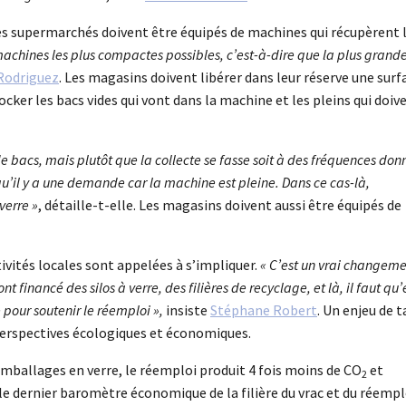
les supermarchés doivent être équipés de machines qui récupèrent 
machines les plus compactes possibles, c’est-à-dire que la plus grande
Rodriguez
. Les magasins doivent libérer dans leur réserve une surf
ocker les bacs vides qui vont dans la machine et les pleins qui doiv
de bacs, mais plutôt que la collecte se fasse soit à des fréquences don
qu’il y a une demande car la machine est pleine. Dans ce cas-là,
verre »
, détaille-t-elle. Les magasins doivent aussi être équipés de
tivités locales sont appelées à s’impliquer.
« C’est un vrai changem
t financé des silos à verre, des filières de recyclage, et là, il faut qu’
pour soutenir le réemploi »,
insiste
Stéphane Robert
. Un enjeu de ta
perspectives écologiques et économiques.
 emballages en verre, le réemploi produit 4 fois moins de CO
et
2
 le dernier baromètre économique de la filière du vrac et du réempl