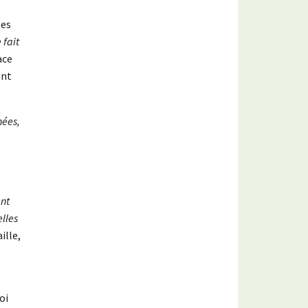
les
 fait
ace
ent
nées,
ent
elles
ille,
oi