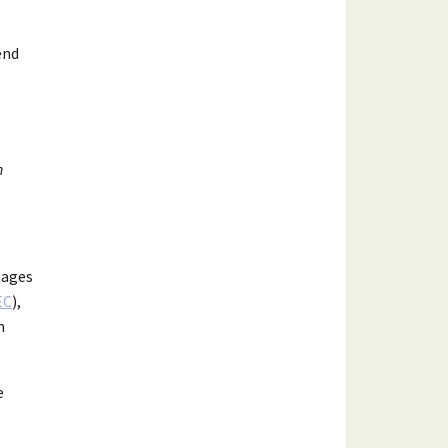
end
n
lages
EC
),
n
e