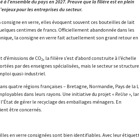
é à l’ensemble du pays en 2027. Preuve que la filière est en plein
’enjeux pour les entreprises du secteur.
consigne en verre, elles évoquent souvent ces bouteilles de lait
 quelques centimes de francs. Officiellement abandonnée dans les
unique, la consigne en verre fait actuellement son grand retour en
t d’émissions de CO
, la filière s’est d’abord construite à l’échelle
2
portées par des enseignes spécialisées, mais le secteur se structure
mploi quasi-industriel.
 dans quatre régions françaises – Bretagne, Normandie, Pays de la 
loyables dans leurs rayons. Une initiative du projet «
ReUse
», la
r l’État de gérer le recyclage des emballages ménagers. En
ient être concernés.
les en verre consignées sont bien identifiables. Avec leur étiquet