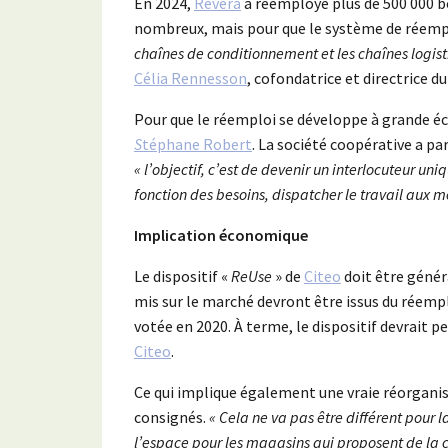
En 2024,
Revera
a réemployé plus de 500 000 bo
nombreux, mais pour que le système de réemp
chaînes de conditionnement et les chaînes logist
Célia Rennesson
, cofondatrice et directrice d
Pour que le réemploi se développe à grande échel
S
téphane Robert
. La société coopérative a pa
« l’objectif, c’est de devenir un interlocuteur u
fonction des besoins, dispatcher le travail aux 
Implication économique
Le dispositif «
ReUse
» de
Citeo
doit être génér
mis sur le marché devront être issus du réempl
votée en 2020. À terme, le dispositif devrait
Citeo
.
Ce qui implique également une vraie réorgani
consignés.
« Cela ne va pas être différent pour 
l’espace pour les magasins qui proposent de la c