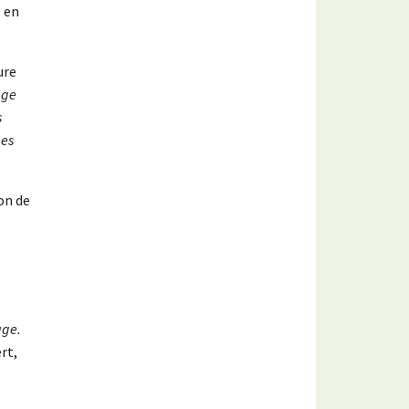
 en
ure
age
s
mes
on de
age.
rt,